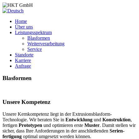
Home
Über uns
Leistungsspektrum
Blasformen
Weiterverarbeitung
Service
Standorte
Karriere
Anfrage
Blasformen
Unsere Kompetenz
Unsere Kernkompetenz liegt in der Extrusionsblasform-
Technologie. Wir beraten Sie in
Entwicklung
und
Konstruktion
,
fertigen
Prototypen
und optimieren erste
Muster
. Damit stellen wir
sicher, dass Ihre Anforde­rungen in der anschlie­ßenden
Serien­
fertigung
optimal um­gesetzt werden können.